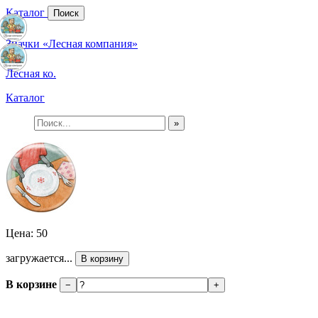
Каталог
Поиск
Значки «Лесная компания»
Лесная ко.
Каталог
»
Цена: 50
загружается...
В корзину
В корзине
−
+