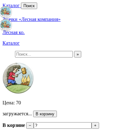
Каталог
Поиск
Значки «Лесная компания»
Лесная ко.
Каталог
»
Цена: 70
загружается...
В корзину
В корзине
−
+