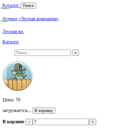
Каталог
Поиск
Значки «Лесная компания»
Лесная ко.
Каталог
»
Цена: 70
загружается...
В корзину
В корзине
−
+