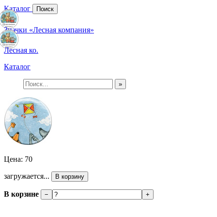
Каталог
Поиск
Значки «Лесная компания»
Лесная ко.
Каталог
»
Цена: 70
загружается...
В корзину
В корзине
−
+