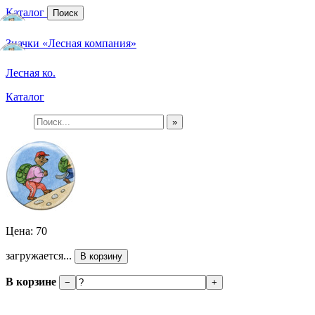
Каталог
Поиск
Значки «Лесная компания»
Лесная ко.
Каталог
»
Цена: 70
загружается...
В корзину
В корзине
−
+