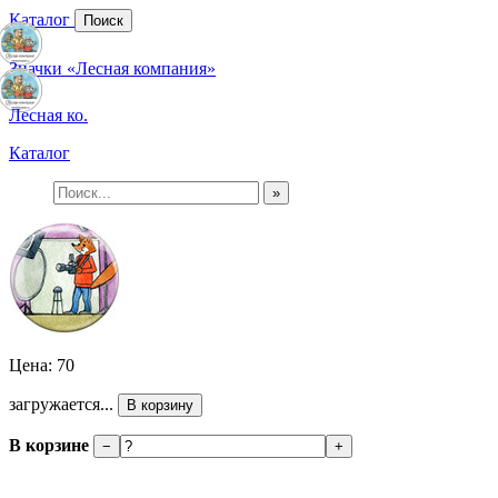
Каталог
Поиск
Значки «Лесная компания»
Лесная ко.
Каталог
»
Цена: 70
загружается...
В корзину
В корзине
−
+