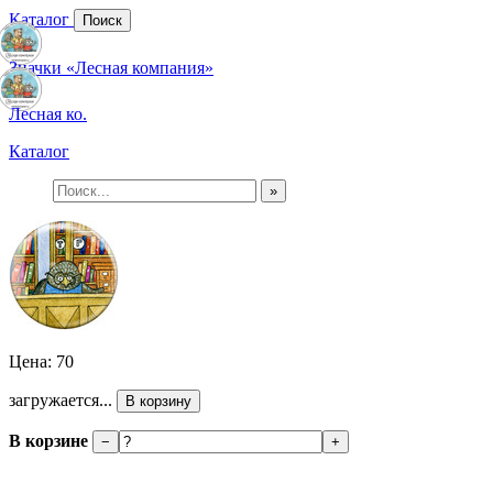
Каталог
Поиск
Значки «Лесная компания»
Лесная ко.
Каталог
»
Цена: 70
загружается...
В корзину
В корзине
−
+