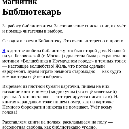
магнитик
Библиотекарь
За работу библиотекатем. За составление списка книг, их учёт
и помощь читателям в выборе.
Сегодня играем в Библиотеку. Это очень интересно и просто.
Я
в детстве любила библиотеку, это был второй дом. В нашей
на ул. Беловежской (г. Москва) одна стена была раскрашена по
мотивам «Волшебника в Изумрудном городе» в темных тонах
— настоящее волшебство! Жаль, что потом сделали
евроремонт. Будем играть немного старомодно — как-будто
компьютеры ещё не изобрели.
Вырезаем из плотной бумаги карточки, пишем на них
название книг и номер (заодно учим (кто ещё маленький)
цифры. А кто постарше — тот тренируется писать сам). На
книгах карандашом тоже пишем номер, как на карточке.
Немного бюрократии никогда не помешает. Учёт всему
голова!
Расставляем книги на полках, раскладываем на полу —
абсолютная свобода, как библиотекарю угодно.