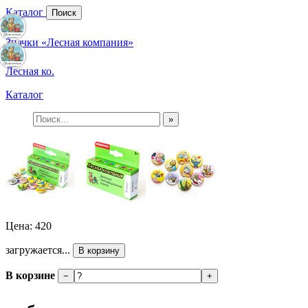
Каталог
Поиск
Значки «Лесная компания»
Лесная ко.
Каталог
»
Цена: 420
загружается...
В корзину
В корзине
−
+