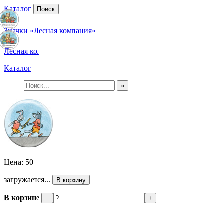
Каталог
Поиск
Значки «Лесная компания»
Лесная ко.
Каталог
»
Цена: 50
загружается...
В корзину
В корзине
−
+