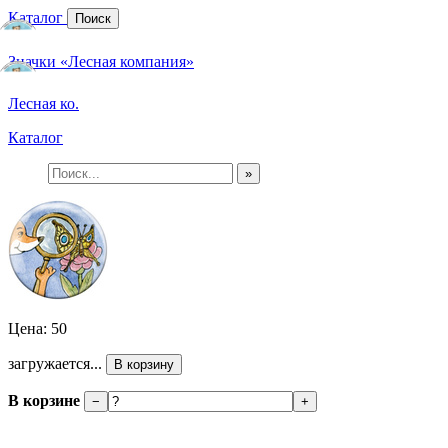
Каталог
Поиск
Значки «Лесная компания»
Лесная ко.
Каталог
»
Цена: 50
загружается...
В корзину
В корзине
−
+