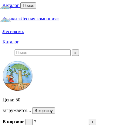
Каталог
Поиск
Значки «Лесная компания»
Лесная ко.
Каталог
»
Цена: 50
загружается...
В корзину
В корзине
−
+