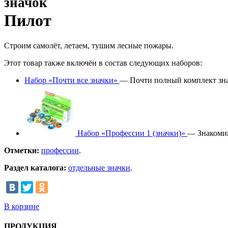
значок
Пилот
Строим самолёт, летаем, тушим лесные пожары.
Этот товар также включён в состав следующих наборов:
Набор «Почти все значки»
— Почти полный комплект зна
Набор «Профессии 1 (значки)»
— Знакомим
Отметки:
профессии
.
Раздел каталога:
отдельные значки
.
В корзине
ПРОДУКЦИЯ