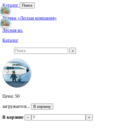
Каталог
Поиск
Значки «Лесная компания»
Лесная ко.
Каталог
»
Цена: 50
загружается...
В корзину
В корзине
−
+