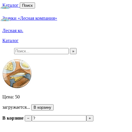
Каталог
Поиск
Значки «Лесная компания»
Лесная ко.
Каталог
»
Цена: 50
загружается...
В корзину
В корзине
−
+