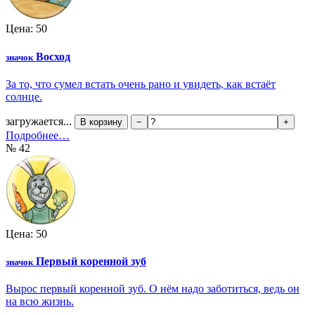
Цена: 50
Восход
значок
За то, что сумел встать очень рано и увидеть, как встаёт
солнце.
загружается...
В корзину
−
+
Подробнее…
№ 42
Цена: 50
Первый коренной зуб
значок
Вырос первый коренной зуб. О нём надо заботиться, ведь он
на всю жизнь.