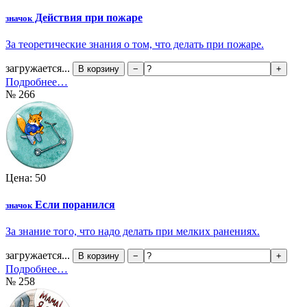
Действия при пожаре
значок
За теоретические знания о том, что делать при пожаре.
загружается...
В корзину
−
+
Подробнее…
№ 266
Цена: 50
Если поранился
значок
За знание того, что надо делать при мелких ранениях.
загружается...
В корзину
−
+
Подробнее…
№ 258