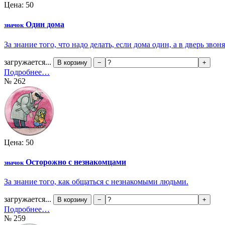
Цена: 50
Один дома
значок
За знание того, что надо делать, если дома один, а в дверь звоня
загружается...
В корзину
−
+
Подробнее…
№ 262
Цена: 50
Осторожно с незнакомцами
значок
За знание того, как общаться с незнакомыми людьми.
загружается...
В корзину
−
+
Подробнее…
№ 259